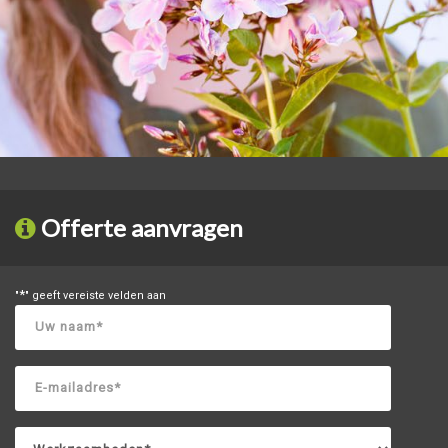
Offerte aanvragen
*
"
" geeft vereiste velden aan
Uw
naam
*
E-
mailadres
*
Werkzaamheden